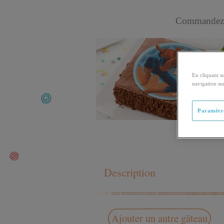
Commandez
En cliquant s
navigation sur
Paramètre
Description
Ajouter un autre gâteau