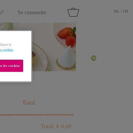
NL
/
FR
s?
Se connecter
liorer la
es cookies
s les cookies
Total
Total: € 0,00