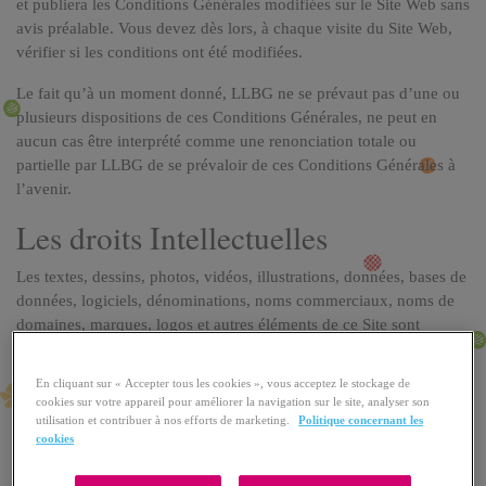
et publiera les Conditions Générales modifiées sur le Site Web sans
avis préalable. Vous devez dès lors, à chaque visite du Site Web,
vérifier si les conditions ont été modifiées.
Le fait qu’à un moment donné, LLBG ne se prévaut pas d’une ou
plusieurs dispositions de ces Conditions Générales, ne peut en
aucun cas être interprété comme une renonciation totale ou
partielle par LLBG de se prévaloir de ces Conditions Générales à
l’avenir.
Les droits Intellectuelles
Les textes, dessins, photos, vidéos, illustrations, données, bases de
données, logiciels, dénominations, noms commerciaux, noms de
domaines, marques, logos et autres éléments de ce Site sont
protégés par des droits intellectuels et appartiennent à LLBG ou à
des tiers. Il est interdit d’enregistrer les informations mises à
En cliquant sur « Accepter tous les cookies », vous acceptez le stockage de
disposition sur ce site Web ou par son biais (hormis celles
cookies sur votre appareil pour améliorer la navigation sur le site, analyser son
nécessaires pour pouvoir visualiser le site) ainsi que de les
utilisation et contribuer à nos efforts de marketing.
Politique concernant les
cookies
reproduire, modifier, publier, distribuer, envoyer, vendre ou céder
et de concéder un droit quelconque à des tiers sur ces